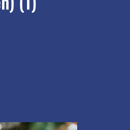
n) (1)