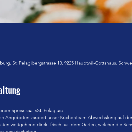
urg, St. Pelagibergstrasse 13, 9225 Hauptwil-Gottshaus, Schwe
altung
erem Speisesaal «St. Pelagius»
en Angeboten zaubert unser Küchenteam Abwechslung auf den
n weitgehend direkt frisch aus dem Garten, welcher die Sch
iss bewirtschaften.