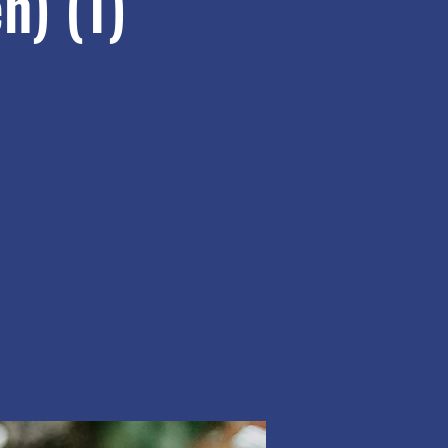
n) (1)