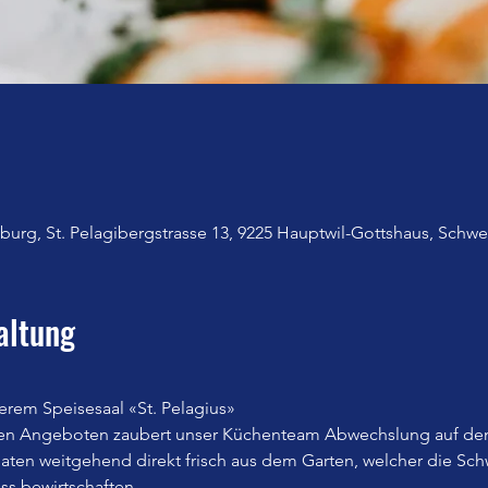
urg, St. Pelagibergstrasse 13, 9225 Hauptwil-Gottshaus, Schwe
altung
erem Speisesaal «St. Pelagius»
en Angeboten zaubert unser Küchenteam Abwechslung auf den
n weitgehend direkt frisch aus dem Garten, welcher die Sch
iss bewirtschaften.