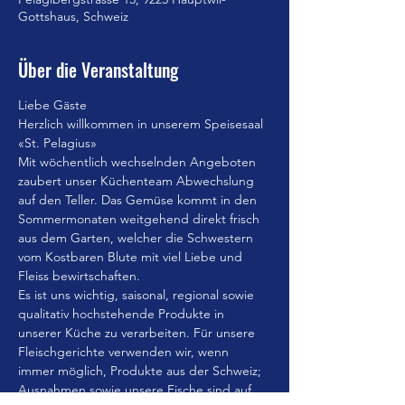
Gottshaus, Schweiz
Über die Veranstaltung
Liebe Gäste
Herzlich willkommen in unserem Speisesaal 
«St. Pelagius»
Mit wöchentlich wechselnden Angeboten 
zaubert unser Küchenteam Abwechslung 
auf den Teller. Das Gemüse kommt in den 
Sommermonaten weitgehend direkt frisch 
aus dem Garten, welcher die Schwestern 
vom Kostbaren Blute mit viel Liebe und 
Fleiss bewirtschaften.
Es ist uns wichtig, saisonal, regional sowie 
qualitativ hochstehende Produkte in 
unserer Küche zu verarbeiten. Für unsere 
Fleischgerichte verwenden wir, wenn 
immer möglich, Produkte aus der Schweiz; 
Ausnahmen sowie unsere Fische sind auf 