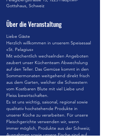
Gottshaus, Schweiz
Über die Veranstaltung
Liebe Gäste
Herzlich willkommen in unserem Speisesaal 
«St. Pelagius»
Mit wöchentlich wechselnden Angeboten 
zaubert unser Küchenteam Abwechslung 
auf den Teller. Das Gemüse kommt in den 
Sommermonaten weitgehend direkt frisch 
aus dem Garten, welcher die Schwestern 
vom Kostbaren Blute mit viel Liebe und 
Fleiss bewirtschaften.
Es ist uns wichtig, saisonal, regional sowie 
qualitativ hochstehende Produkte in 
unserer Küche zu verarbeiten. Für unsere 
Fleischgerichte verwenden wir, wenn 
immer möglich, Produkte aus der Schweiz; 
Ausnahmen sowie unsere Fische sind auf 