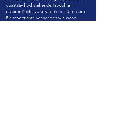
qualitativ hochstehende Produkte in 
unserer Küche zu verarbeiten. Für unsere 
Fleischgerichte verwenden wir, wenn 
immer möglich, Produkte aus der Schweiz; 
Ausnahmen sowie unsere Fische sind auf 
der Speisekarte deklariert.
Unsere Fleischprodukte kommen 
ausschliesslich von der  regionalen 
Metzgerei Grüebler aus Gossau SG.
Die von uns verarbeiteten Eier unsere 
Frühstückseier stammen von unseren 
eigenen glücklichen Hühnern.
Mehr anzeigen
Diese Veranstaltung teilen