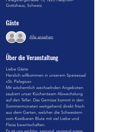
Gottshaus, Schweiz
Gäste
Alle ansehen
Über die Veranstaltung
Liebe Gäste
Herzlich willkommen in unserem Speisesaal 
«St. Pelagius»
Mit wöchentlich wechselnden Angeboten 
zaubert unser Küchenteam Abwechslung 
auf den Teller. Das Gemüse kommt in den 
Sommermonaten weitgehend direkt frisch 
aus dem Garten, welcher die Schwestern 
vom Kostbaren Blute mit viel Liebe und 
Fleiss bewirtschaften.
Es ist uns wichtig, saisonal, regional sowie 