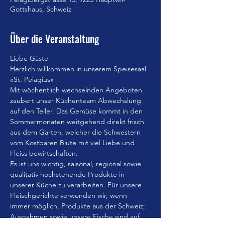
Gottshaus, Schweiz
Über die Veranstaltung
Liebe Gäste
Herzlich willkommen in unserem Speisesaal 
«St. Pelagius»
Mit wöchentlich wechselnden Angeboten 
zaubert unser Küchenteam Abwechslung 
auf den Teller. Das Gemüse kommt in den 
Sommermonaten weitgehend direkt frisch 
aus dem Garten, welcher die Schwestern 
vom Kostbaren Blute mit viel Liebe und 
Fleiss bewirtschaften.
Es ist uns wichtig, saisonal, regional sowie 
qualitativ hochstehende Produkte in 
unserer Küche zu verarbeiten. Für unsere 
Fleischgerichte verwenden wir, wenn 
immer möglich, Produkte aus der Schweiz; 
Ausnahmen sowie unsere Fische sind auf 