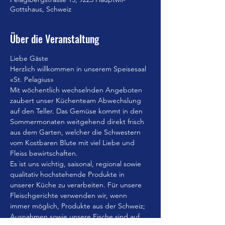
Gottshaus, Schweiz
Über die Veranstaltung
Liebe Gäste
Herzlich willkommen in unserem Speisesaal 
«St. Pelagius»
Mit wöchentlich wechselnden Angeboten 
zaubert unser Küchenteam Abwechslung 
auf den Teller. Das Gemüse kommt in den 
Sommermonaten weitgehend direkt frisch 
aus dem Garten, welcher die Schwestern 
vom Kostbaren Blute mit viel Liebe und 
Fleiss bewirtschaften.
Es ist uns wichtig, saisonal, regional sowie 
qualitativ hochstehende Produkte in 
unserer Küche zu verarbeiten. Für unsere 
Fleischgerichte verwenden wir, wenn 
immer möglich, Produkte aus der Schweiz; 
Ausnahmen sowie unsere Fische sind auf 