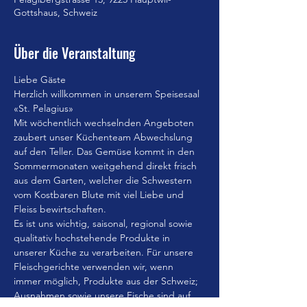
Gottshaus, Schweiz
Über die Veranstaltung
Liebe Gäste
Herzlich willkommen in unserem Speisesaal 
«St. Pelagius»
Mit wöchentlich wechselnden Angeboten 
zaubert unser Küchenteam Abwechslung 
auf den Teller. Das Gemüse kommt in den 
Sommermonaten weitgehend direkt frisch 
aus dem Garten, welcher die Schwestern 
vom Kostbaren Blute mit viel Liebe und 
Fleiss bewirtschaften.
Es ist uns wichtig, saisonal, regional sowie 
qualitativ hochstehende Produkte in 
unserer Küche zu verarbeiten. Für unsere 
Fleischgerichte verwenden wir, wenn 
immer möglich, Produkte aus der Schweiz; 
Ausnahmen sowie unsere Fische sind auf 