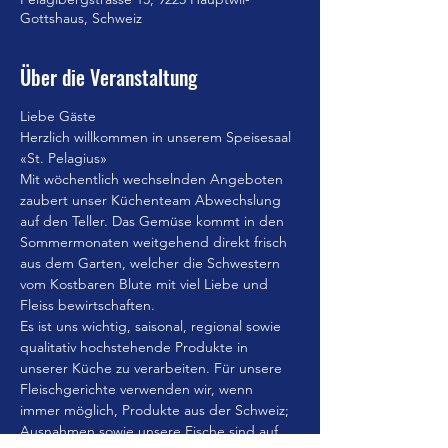
Gottshaus, Schweiz
Über die Veranstaltung
Liebe Gäste
Herzlich willkommen in unserem Speisesaal 
«St. Pelagius»
Mit wöchentlich wechselnden Angeboten 
zaubert unser Küchenteam Abwechslung 
auf den Teller. Das Gemüse kommt in den 
Sommermonaten weitgehend direkt frisch 
aus dem Garten, welcher die Schwestern 
vom Kostbaren Blute mit viel Liebe und 
Fleiss bewirtschaften.
Es ist uns wichtig, saisonal, regional sowie 
qualitativ hochstehende Produkte in 
unserer Küche zu verarbeiten. Für unsere 
Fleischgerichte verwenden wir, wenn 
immer möglich, Produkte aus der Schweiz; 
Ausnahmen sowie unsere Fische sind auf 