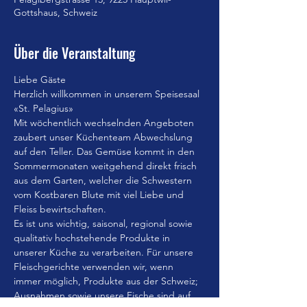
Gottshaus, Schweiz
Über die Veranstaltung
Liebe Gäste
Herzlich willkommen in unserem Speisesaal 
«St. Pelagius»
Mit wöchentlich wechselnden Angeboten 
zaubert unser Küchenteam Abwechslung 
auf den Teller. Das Gemüse kommt in den 
Sommermonaten weitgehend direkt frisch 
aus dem Garten, welcher die Schwestern 
vom Kostbaren Blute mit viel Liebe und 
Fleiss bewirtschaften.
Es ist uns wichtig, saisonal, regional sowie 
qualitativ hochstehende Produkte in 
unserer Küche zu verarbeiten. Für unsere 
Fleischgerichte verwenden wir, wenn 
immer möglich, Produkte aus der Schweiz; 
Ausnahmen sowie unsere Fische sind auf 