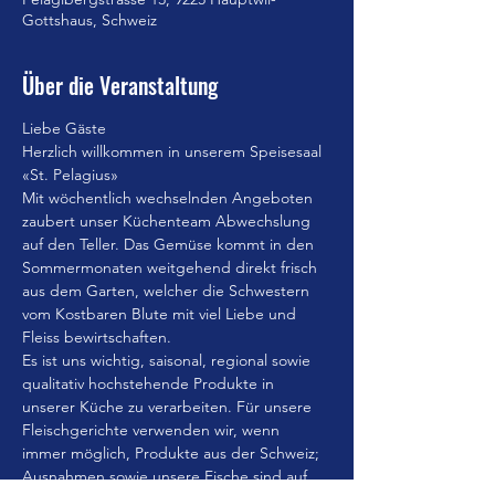
Gottshaus, Schweiz
Über die Veranstaltung
Liebe Gäste
Herzlich willkommen in unserem Speisesaal 
«St. Pelagius»
Mit wöchentlich wechselnden Angeboten 
zaubert unser Küchenteam Abwechslung 
auf den Teller. Das Gemüse kommt in den 
Sommermonaten weitgehend direkt frisch 
aus dem Garten, welcher die Schwestern 
vom Kostbaren Blute mit viel Liebe und 
Fleiss bewirtschaften.
Es ist uns wichtig, saisonal, regional sowie 
qualitativ hochstehende Produkte in 
unserer Küche zu verarbeiten. Für unsere 
Fleischgerichte verwenden wir, wenn 
immer möglich, Produkte aus der Schweiz; 
Ausnahmen sowie unsere Fische sind auf 