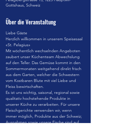
Gottshaus, Schweiz
Über die Veranstaltung
Liebe Gäste
Herzlich willkommen in unserem Speisesaal 
«St. Pelagius»
Mit wöchentlich wechselnden Angeboten 
zaubert unser Küchenteam Abwechslung 
auf den Teller. Das Gemüse kommt in den 
Sommermonaten weitgehend direkt frisch 
aus dem Garten, welcher die Schwestern 
vom Kostbaren Blute mit viel Liebe und 
Fleiss bewirtschaften.
Es ist uns wichtig, saisonal, regional sowie 
qualitativ hochstehende Produkte in 
unserer Küche zu verarbeiten. Für unsere 
Fleischgerichte verwenden wir, wenn 
immer möglich, Produkte aus der Schweiz; 
Ausnahmen sowie unsere Fische sind auf 