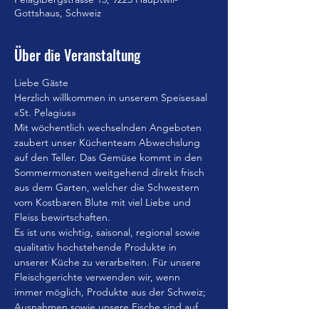
Gottshaus, Schweiz
Über die Veranstaltung
Liebe Gäste
Herzlich willkommen in unserem Speisesaal 
«St. Pelagius»
Mit wöchentlich wechselnden Angeboten 
zaubert unser Küchenteam Abwechslung 
auf den Teller. Das Gemüse kommt in den 
Sommermonaten weitgehend direkt frisch 
aus dem Garten, welcher die Schwestern 
vom Kostbaren Blute mit viel Liebe und 
Fleiss bewirtschaften.
Es ist uns wichtig, saisonal, regional sowie 
qualitativ hochstehende Produkte in 
unserer Küche zu verarbeiten. Für unsere 
Fleischgerichte verwenden wir, wenn 
immer möglich, Produkte aus der Schweiz; 
Ausnahmen sowie unsere Fische sind auf 