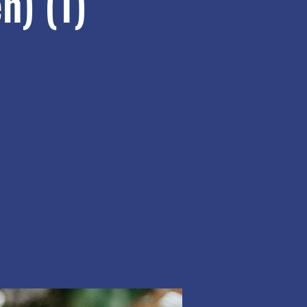
n) (1)