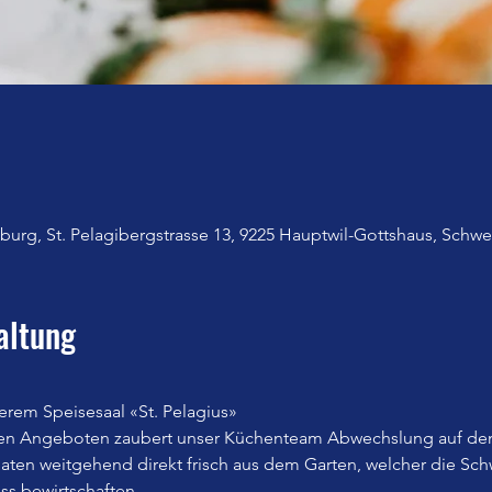
urg, St. Pelagibergstrasse 13, 9225 Hauptwil-Gottshaus, Schwe
altung
erem Speisesaal «St. Pelagius»
en Angeboten zaubert unser Küchenteam Abwechslung auf den
n weitgehend direkt frisch aus dem Garten, welcher die Sch
iss bewirtschaften.