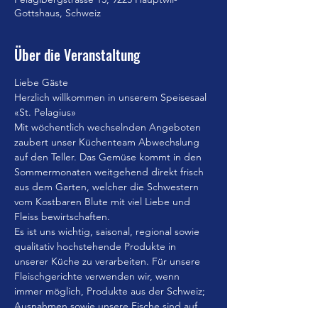
Gottshaus, Schweiz
Über die Veranstaltung
Liebe Gäste
Herzlich willkommen in unserem Speisesaal 
«St. Pelagius»
Mit wöchentlich wechselnden Angeboten 
zaubert unser Küchenteam Abwechslung 
auf den Teller. Das Gemüse kommt in den 
Sommermonaten weitgehend direkt frisch 
aus dem Garten, welcher die Schwestern 
vom Kostbaren Blute mit viel Liebe und 
Fleiss bewirtschaften.
Es ist uns wichtig, saisonal, regional sowie 
qualitativ hochstehende Produkte in 
unserer Küche zu verarbeiten. Für unsere 
Fleischgerichte verwenden wir, wenn 
immer möglich, Produkte aus der Schweiz; 
Ausnahmen sowie unsere Fische sind auf 