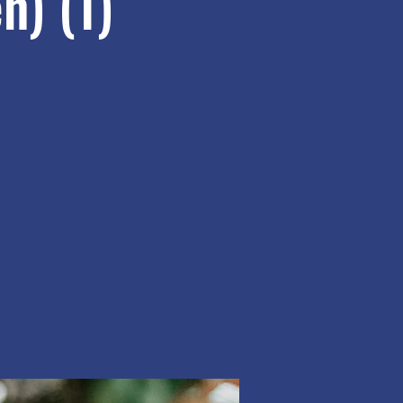
n) (1)