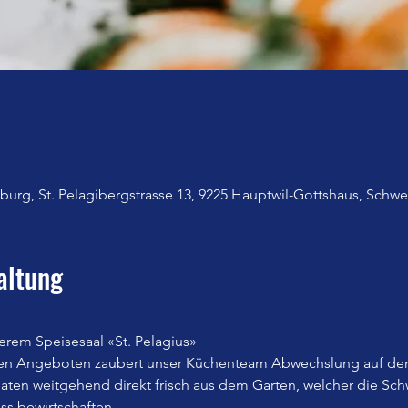
urg, St. Pelagibergstrasse 13, 9225 Hauptwil-Gottshaus, Schwe
altung
erem Speisesaal «St. Pelagius»
en Angeboten zaubert unser Küchenteam Abwechslung auf den
n weitgehend direkt frisch aus dem Garten, welcher die Sch
iss bewirtschaften.