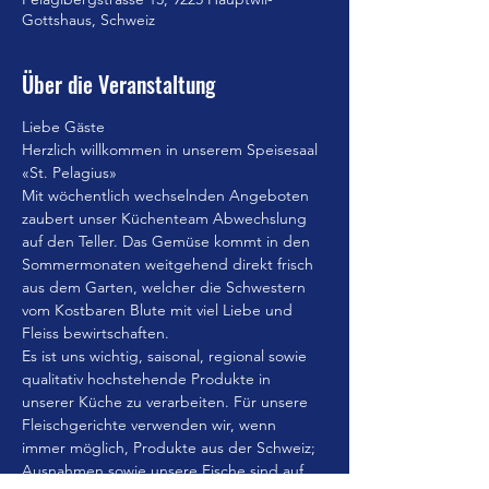
Gottshaus, Schweiz
Über die Veranstaltung
Liebe Gäste
Herzlich willkommen in unserem Speisesaal 
«St. Pelagius»
Mit wöchentlich wechselnden Angeboten 
zaubert unser Küchenteam Abwechslung 
auf den Teller. Das Gemüse kommt in den 
Sommermonaten weitgehend direkt frisch 
aus dem Garten, welcher die Schwestern 
vom Kostbaren Blute mit viel Liebe und 
Fleiss bewirtschaften.
Es ist uns wichtig, saisonal, regional sowie 
qualitativ hochstehende Produkte in 
unserer Küche zu verarbeiten. Für unsere 
Fleischgerichte verwenden wir, wenn 
immer möglich, Produkte aus der Schweiz; 
Ausnahmen sowie unsere Fische sind auf 