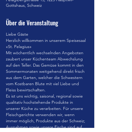
Gottshaus, Schweiz
Über die Veranstaltung
Liebe Gäste
Herzlich willkommen in unserem Speisesaal 
«St. Pelagius»
Mit wöchentlich wechselnden Angeboten 
zaubert unser Küchenteam Abwechslung 
auf den Teller. Das Gemüse kommt in den 
Sommermonaten weitgehend direkt frisch 
aus dem Garten, welcher die Schwestern 
vom Kostbaren Blute mit viel Liebe und 
Fleiss bewirtschaften.
Es ist uns wichtig, saisonal, regional sowie 
qualitativ hochstehende Produkte in 
unserer Küche zu verarbeiten. Für unsere 
Fleischgerichte verwenden wir, wenn 
immer möglich, Produkte aus der Schweiz; 
Ausnahmen sowie unsere Fische sind auf 