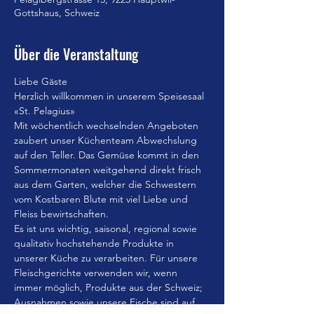
Gottshaus, Schweiz
Über die Veranstaltung
Liebe Gäste
Herzlich willkommen in unserem Speisesaal 
«St. Pelagius»
Mit wöchentlich wechselnden Angeboten 
zaubert unser Küchenteam Abwechslung 
auf den Teller. Das Gemüse kommt in den 
Sommermonaten weitgehend direkt frisch 
aus dem Garten, welcher die Schwestern 
vom Kostbaren Blute mit viel Liebe und 
Fleiss bewirtschaften.
Es ist uns wichtig, saisonal, regional sowie 
qualitativ hochstehende Produkte in 
unserer Küche zu verarbeiten. Für unsere 
Fleischgerichte verwenden wir, wenn 
immer möglich, Produkte aus der Schweiz; 
Ausnahmen sowie unsere Fische sind auf 