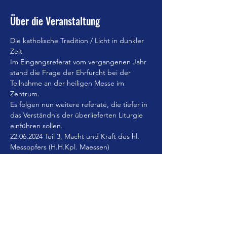
Über die Veranstaltung
Die katholische Tradition / Licht in dunkler 
Zeit
Im Eingangsreferat vom vergangenen Jahr 
stand die Frage der Ehrfurcht bei der 
Teilnahme an der heiligen Messe im 
Zentrum.
Es folgen nun weitere referate, die tiefer in 
das Verständnis der überlieferten Liturgie 
einführen sollen.
22.06.2024 Teil 3, Macht und Kraft des hl. 
Messopfers (H.H.Kpl. Maessen)
24.08.2024 Die Messe leben. Ein Programm 
für den Katholiken (H.H. Pater Deneke)
21.09.2024 Die hl. Messe: ein Sühnopfer 
oder eine Eucharistiefeier (H.H. Pater Dr. 
Gabriel Baumann)
Mehr anzeigen