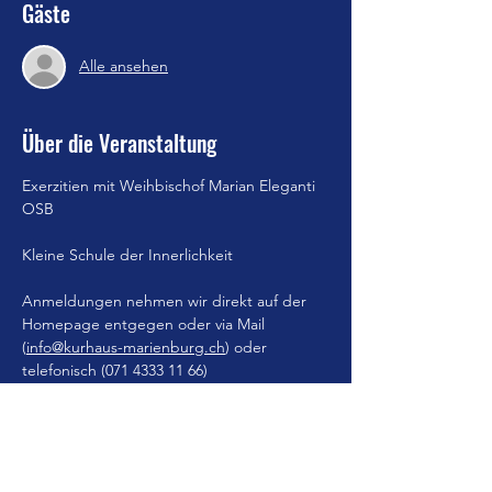
Gäste
Alle ansehen
Über die Veranstaltung
Exerzitien mit Weihbischof Marian Eleganti 
OSB
Kleine Schule der Innerlichkeit
Anmeldungen nehmen wir direkt auf der 
Homepage entgegen oder via Mail 
(
info@kurhaus-marienburg.ch
) oder 
telefonisch (071 4333 11 66)
EX-25 Flyer Web
.pdf
Download PDF • 1.54MB