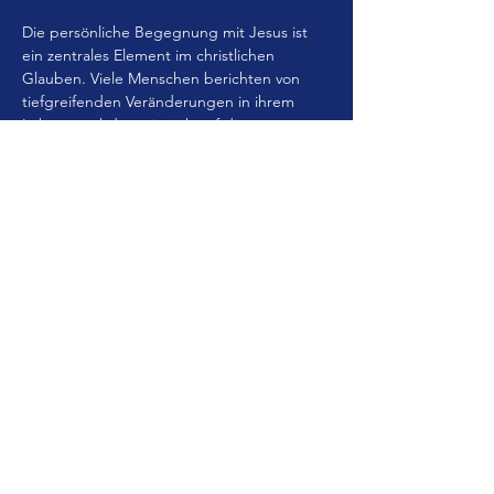
Die persönliche Begegnung mit Jesus ist 
ein zentrales Element im christlichen 
Glauben. Viele Menschen berichten von 
tiefgreifenden Veränderungen in ihrem 
Leben, nachdem sie sich auf diese 
Beziehung eingelassen haben. Diese 
Begegnung ist oft nicht nur ein einmaliges 
Ereignis, sondern ein fortlaufender Prozess 
des Wachstums und der Erneuerung. Sie 
kann in verschiedenen Formen auftreten, 
sei es durch Gebet, Meditation, die 
Teilnahme an Gottesdiensten oder das 
Lesen der Bibel. In…
Mehr anzeigen
Diese Veranstaltung teilen