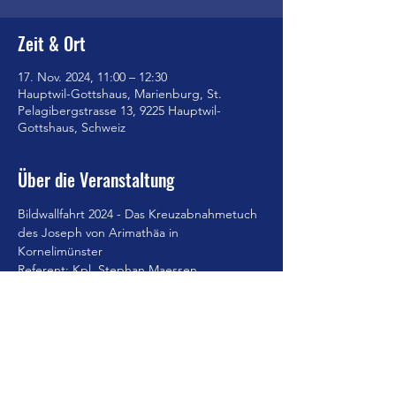
Zeit & Ort
17. Nov. 2024, 11:00 – 12:30
Hauptwil-Gottshaus, Marienburg, St.
Pelagibergstrasse 13, 9225 Hauptwil-
Gottshaus, Schweiz
Über die Veranstaltung
Bildwallfahrt 2024 - Das Kreuzabnahmetuch 
des Joseph von Arimathäa in 
Kornelimünster
Referent: Kpl. Stephan Maessen
Anschliessend Gelegenheit zum 
Mittagessen
Voranmeldung bis Donnerstag 14.11 bei 
der rezeption erbeten
(071 433 11 66 bzw. 
info@kurhaus-
marienburg.ch