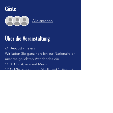
Gäste
Alle ansehen
Über die Veranstaltung
«1. August - Feier»
Wir laden Sie ganz herzlich zur Nationalfeier 
unseres geliebten Vaterlandes ein
11:30 Uhr Apero mit Musik
12:15 Mittagessen mit Musik und 1. August 
– Rede
Ab 13:00 Uhr gemütliches Beisammensein, 
Dessert
15:00 Uhr Andacht fürs Vaterland
Mehr anzeigen