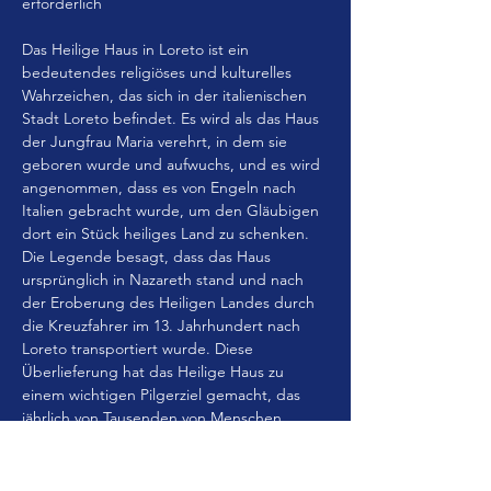
erforderlich
Das Heilige Haus in Loreto ist ein 
bedeutendes religiöses und kulturelles 
Wahrzeichen, das sich in der italienischen 
Stadt Loreto befindet. Es wird als das Haus 
der Jungfrau Maria verehrt, in dem sie 
geboren wurde und aufwuchs, und es wird 
angenommen, dass es von Engeln nach 
Italien gebracht wurde, um den Gläubigen 
dort ein Stück heiliges Land zu schenken. 
Die Legende besagt, dass das Haus 
ursprünglich in Nazareth stand und nach 
der Eroberung des Heiligen Landes durch 
die Kreuzfahrer im 13. Jahrhundert nach 
Loreto transportiert wurde. Diese 
Überlieferung hat das Heilige Haus zu 
einem wichtigen Pilgerziel gemacht, das 
jährlich von Tausenden von Menschen 
besucht wird, die sich auf der Suche nach 
spiritueller Erneuerung und göttlichem 
Beistand befinden.